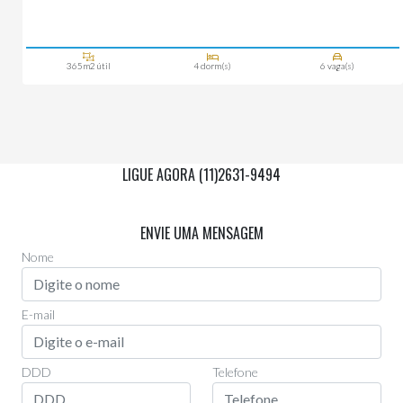
365m2 útil
4 dorm(s)
6 vaga(s)
LIGUE AGORA (11)2631-9494
Via Whatsapp
(11)97955-0006
ENVIE UMA MENSAGEM
Nome
E-mail
DDD
Telefone