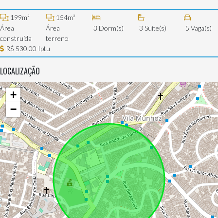
199m²
154m²
Área
Área
3 Dorm(s)
3 Suíte(s)
5 Vaga(s)
construída
terreno
R$ 530,00 Iptu
LOCALIZAÇÃO
+
−