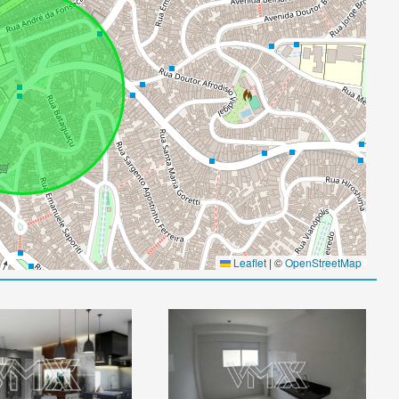
Leaflet
|
©
OpenStreetMap