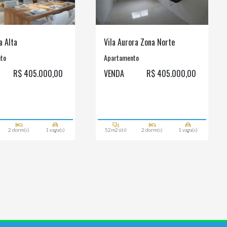
a Alta
Vila Aurora Zona Norte
to
Apartamento
R$ 405.000,00
VENDA
R$ 405.000,00
2 dorm(s)
1 vaga(s)
52m2 útil
2 dorm(s)
1 vaga(s)