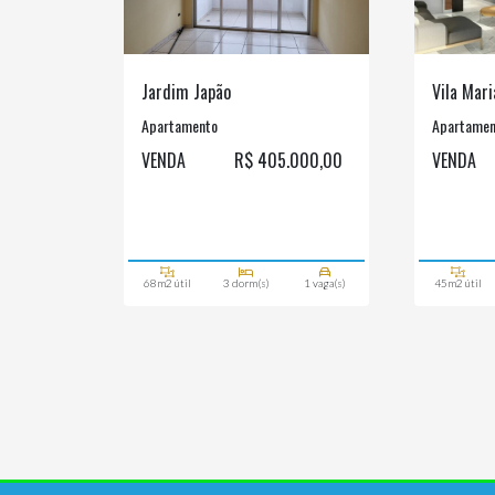
Jardim Japão
Vila Mari
Apartamento
Apartamen
VENDA
R$ 405.000,00
VENDA
68m2 útil
3 dorm(s)
1 vaga(s)
45m2 útil