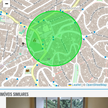
−
Leaflet
|
©
OpenStreetMap
IMÓVEIS SIMILARES