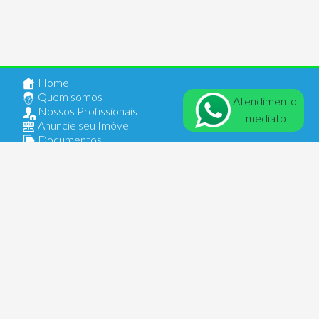
Home
Quem somos
Atendimento
Nossos Profissionais
Imediato
Anuncie seu Imóvel
Documentos
Contato
Login
Comercial
AV Alberto Byington, 1654
Vila Maria - 02127001 - São Paulo - SP
Segunda a sexta-feira
9h às 18h
Sábados
9h às 13h
Copyright © 2021 - VMX IMÓVEIS