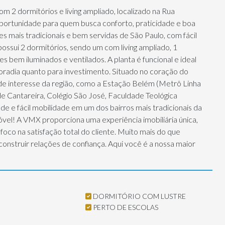
 2 dormitórios e living ampliado, localizado na Rua
portunidade para quem busca conforto, praticidade e boa
s mais tradicionais e bem servidas de São Paulo, com fácil
ossui 2 dormitórios, sendo um com living ampliado, 1
 bem iluminados e ventilados. A planta é funcional e ideal
moradia quanto para investimento. Situado no coração do
 de interesse da região, como a Estação Belém (Metrô Linha
de Cantareira, Colégio São José, Faculdade Teológica
de e fácil mobilidade em um dos bairros mais tradicionais da
óvel! A VMX proporciona uma experiência imobiliária única,
foco na satisfação total do cliente. Muito mais do que
 construir relações de confiança. Aqui você é a nossa maior
DORMITÓRIO COM LUSTRE
PERTO DE ESCOLAS