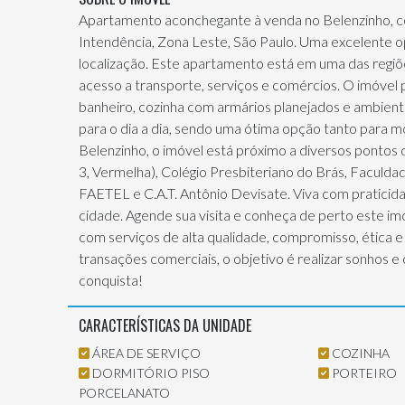
Apartamento aconchegante à venda no Belenzinho, com
Intendência, Zona Leste, São Paulo. Uma excelente o
localização. Este apartamento está em uma das regiõe
acesso a transporte, serviços e comércios. O imóvel p
banheiro, cozinha com armários planejados e ambientes
para o dia a dia, sendo uma ótima opção tanto para 
Belenzinho, o imóvel está próximo a diversos pontos
3, Vermelha), Colégio Presbiteriano do Brás, Faculda
FAETEL e C.A.T. Antônio Devisate. Viva com praticida
cidade. Agende sua visita e conheça de perto este im
com serviços de alta qualidade, compromisso, ética e 
transações comerciais, o objetivo é realizar sonhos e
conquista!
CARACTERÍSTICAS DA UNIDADE
ÁREA DE SERVIÇO
COZINHA
DORMITÓRIO PISO
PORTEIRO
PORCELANATO