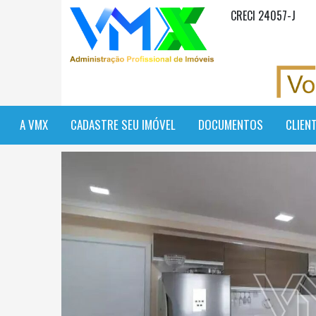
CRECI 24057-J
A VMX
CADASTRE SEU IMÓVEL
DOCUMENTOS
CLIEN