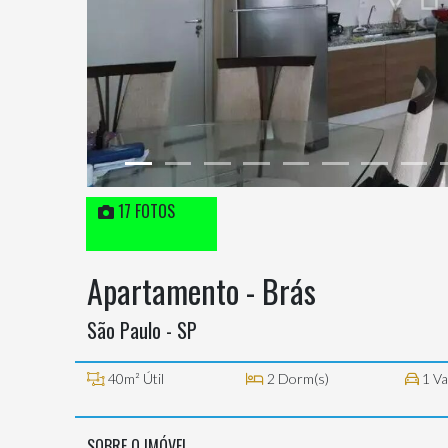
17 FOTOS
Apartamento - Brás
São Paulo - SP
40m² Útil
2 Dorm(s)
1 Va
SOBRE O IMÓVEL