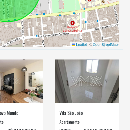
Leaflet
|
©
OpenStreetMap
ovo Mundo
Vila São João
to
Apartamento