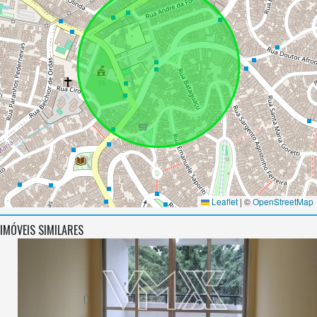
Leaflet
|
©
OpenStreetMap
IMÓVEIS SIMILARES