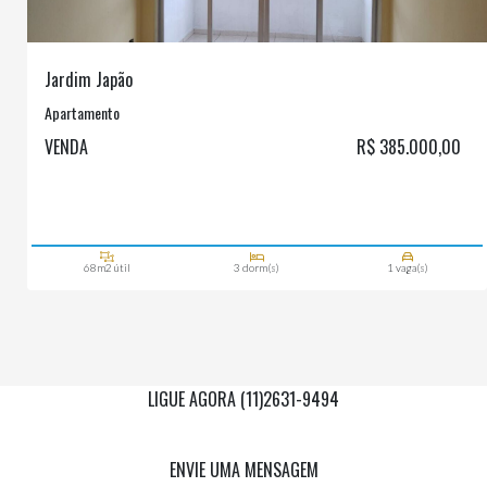
Jardim Japão
Apartamento
VENDA
R$ 385.000,00
68m2 útil
3 dorm(s)
1 vaga(s)
LIGUE AGORA (11)2631-9494
Via Whatsapp
(11)97955-0006
ENVIE UMA MENSAGEM