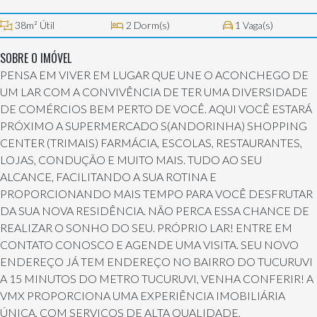
38m² Útil
2 Dorm(s)
1 Vaga(s)
SOBRE O IMÓVEL
PENSA EM VIVER EM LUGAR QUE UNE O ACONCHEGO DE
UM LAR COM A CONVIVÊNCIA DE TER UMA DIVERSIDADE
DE COMÉRCIOS BEM PERTO DE VOCÊ. AQUI VOCÊ ESTARÁ
PRÓXIMO A SUPERMERCADO S(ANDORINHA) SHOPPING
CENTER (TRIMAIS) FARMÁCIA, ESCOLAS, RESTAURANTES,
LOJAS, CONDUÇÃO E MUITO MAIS. TUDO AO SEU
ALCANCE, FACILITANDO A SUA ROTINA E
PROPORCIONANDO MAIS TEMPO PARA VOCÊ DESFRUTAR
DA SUA NOVA RESIDÊNCIA. NÃO PERCA ESSA CHANCE DE
REALIZAR O SONHO DO SEU. PRÓPRIO LAR! ENTRE EM
CONTATO CONOSCO E AGENDE UMA VISITA. SEU NOVO
ENDEREÇO JÁ TEM ENDEREÇO NO BAIRRO DO TUCURUVI
A 15 MINUTOS DO METRO TUCURUVI, VENHA CONFERIR! A
VMX PROPORCIONA UMA EXPERIÊNCIA IMOBILIÁRIA
ÚNICA, COM SERVIÇOS DE ALTA QUALIDADE,