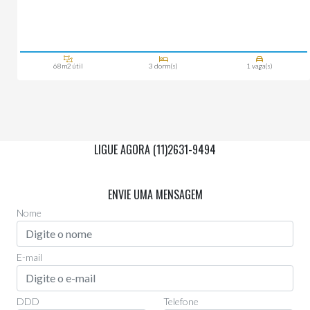
68m2 útil
3 dorm(s)
1 vaga(s)
LIGUE AGORA (11)2631-9494
Via Whatsapp
(11)97955-0006
ENVIE UMA MENSAGEM
Nome
E-mail
DDD
Telefone