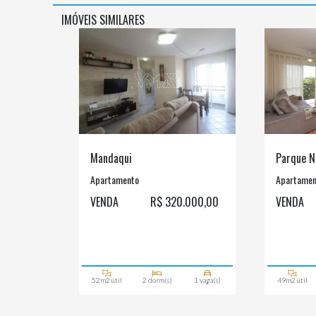
IMÓVEIS SIMILARES
Mandaqui
Parque N
Apartamento
Apartamen
VENDA
R$ 320.000,00
VENDA
52m2 útil
2 dorm(s)
1 vaga(s)
49m2 útil