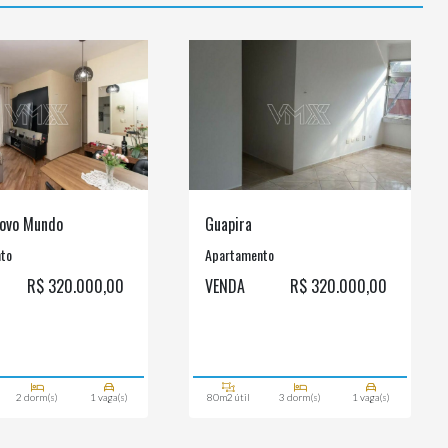
ovo Mundo
Guapira
to
Apartamento
R$ 320.000,00
VENDA
R$ 320.000,00
2 dorm(s)
1 vaga(s)
80m2 útil
3 dorm(s)
1 vaga(s)