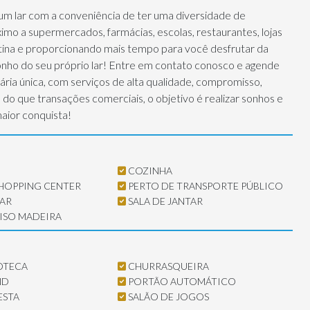
um lar com a conveniência de ter uma diversidade de
mo a supermercados, farmácias, escolas, restaurantes, lojas
rotina e proporcionando mais tempo para você desfrutar da
sonho do seu próprio lar! Entre em contato conosco e agende
ária única, com serviços de alta qualidade, compromisso,
is do que transações comerciais, o objetivo é realizar sonhos e
maior conquista!
COZINHA
SHOPPING CENTER
PERTO DE TRANSPORTE PÚBLICO
TAR
SALA DE JANTAR
ISO MADEIRA
OTECA
CHURRASQUEIRA
ND
PORTÃO AUTOMÁTICO
ESTA
SALÃO DE JOGOS