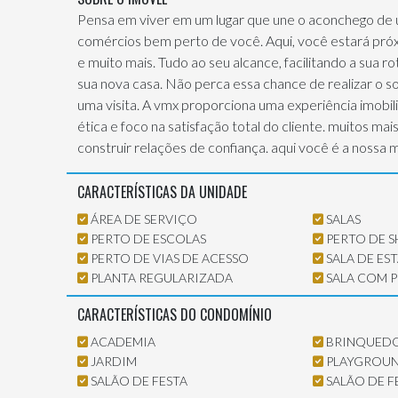
Pensa em viver em um lugar que une o aconchego de 
comércios bem perto de você. Aqui, você estará próxi
e muito mais. Tudo ao seu alcance, facilitando a sua 
sua nova casa. Não perca essa chance de realizar o 
uma visita. A vmx proporciona uma experiência imobili
ética e foco na satisfação total do cliente. muitos ma
construir relações de confiança. aqui você é a nossa 
CARACTERÍSTICAS DA UNIDADE
ÁREA DE SERVIÇO
SALAS
PERTO DE ESCOLAS
PERTO DE 
PERTO DE VIAS DE ACESSO
SALA DE ES
PLANTA REGULARIZADA
SALA COM P
CARACTERÍSTICAS DO CONDOMÍNIO
ACADEMIA
BRINQUED
JARDIM
PLAYGROU
SALÃO DE FESTA
SALÃO DE F