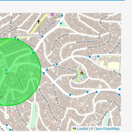
Leaflet
|
©
OpenStreetMap