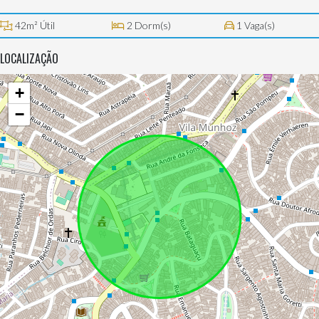
42m² Útil
2 Dorm(s)
1 Vaga(s)
LOCALIZAÇÃO
+
−