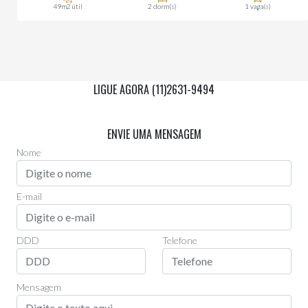
49m2 útil
2 dorm(s)
1 vaga(s)
LIGUE AGORA (11)2631-9494
Via Whatsapp
(11)97955-0006
ENVIE UMA MENSAGEM
Nome
E-mail
DDD
Telefone
Mensagem