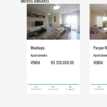
IMÓVEIS SIMILARES
Mandaqui
Parque N
Apartamento
Apartamen
VENDA
R$ 320.000,00
VENDA
52m2 útil
2 dorm(s)
1 vaga(s)
49m2 útil