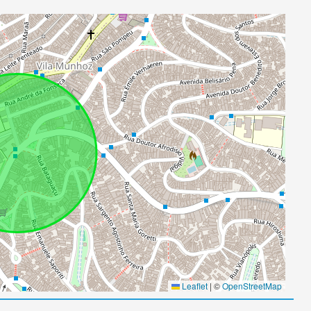
Leaflet
|
©
OpenStreetMap