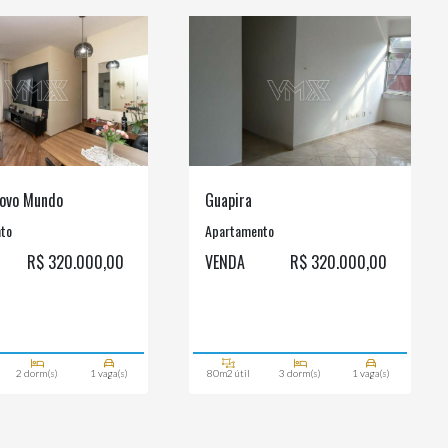
ovo Mundo
Guapira
to
Apartamento
R$ 320.000,00
VENDA
R$ 320.000,00
2 dorm(s)
1 vaga(s)
80m2 útil
3 dorm(s)
1 vaga(s)