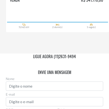
VENDA
R$ 341.770,00
52m2 útil
2 dorm(s)
1 vaga(s)
LIGUE AGORA (11)2631-9494
Via Whatsapp
(11)97955-0006
ENVIE UMA MENSAGEM
Nome
E-mail